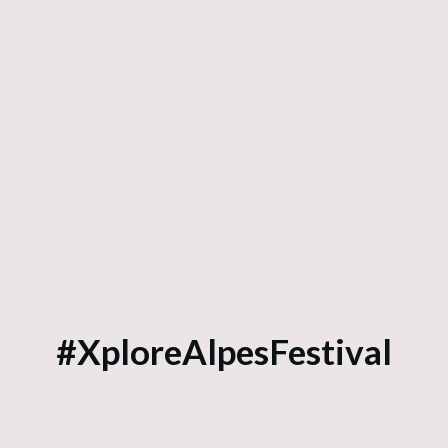
#XploreAlpesFestival