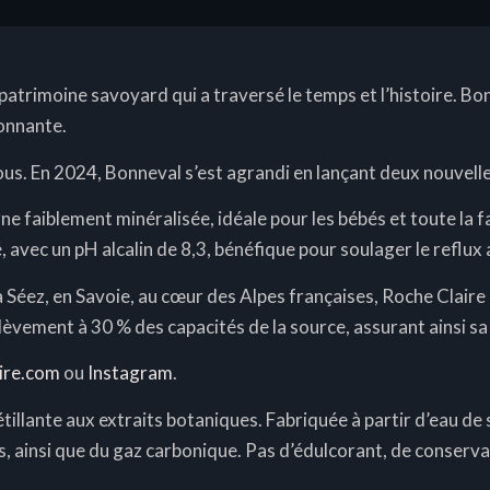
atrimoine savoyard qui a traversé le temps et l’histoire. Bon
ronnante.
 vous. En 2024, Bonneval s’est agrandi en lançant deux nouvell
 faiblement minéralisée, idéale pour les bébés et toute la f
ec un pH alcalin de 8,3, bénéfique pour soulager le reflux a
à Séez, en Savoie, au cœur des Alpes françaises, Roche Clai
prélèvement à 30 % des capacités de la source, assurant ainsi s
ire.com
ou
Instagram
.
 pétillante aux extraits botaniques. Fabriquée à partir d’eau d
es, ainsi que du gaz carbonique. Pas d’édulcorant, de conserva