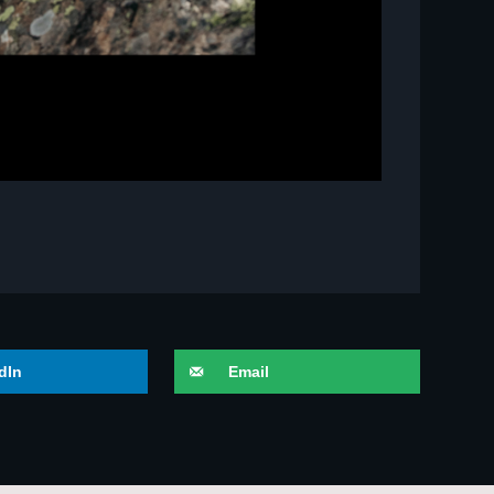
dIn
Email