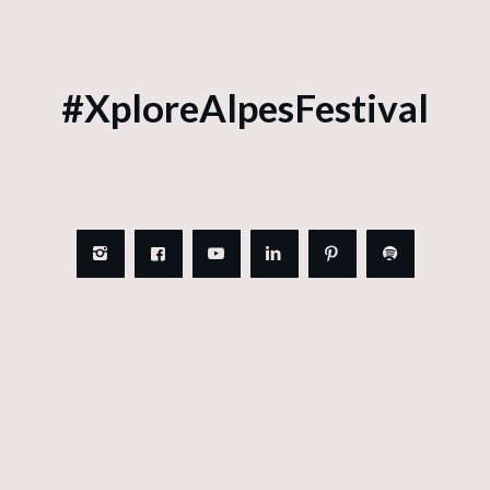
#XploreAlpesFestival