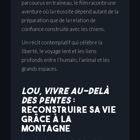
parcourus en traîneau, le film raconte une
aventure où la réussite dépend autant de la
préparation que de la relation de
confiance construite avec les chiens.
Un récit contemplatif qui célèbre la
liberté, le voyage lent et les liens
profonds entre l’humain, l’animal et les
grands espaces.
LOU, VIVRE AU-DELÀ
DES PENTES
:
RECONSTRUIRE SA VIE
GRÂCE À LA
MONTAGNE