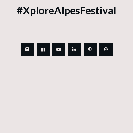
#XploreAlpesFestival