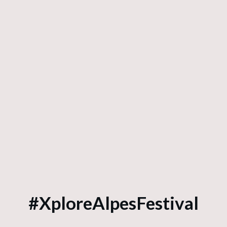
#XploreAlpesFestival