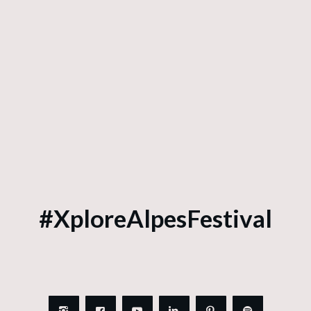
#XploreAlpesFestival