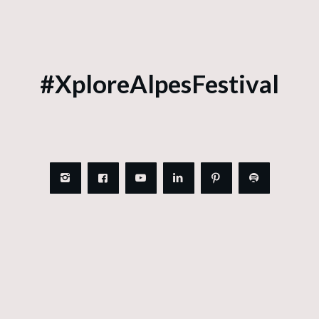
#XploreAlpesFestival