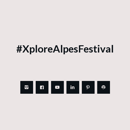
#XploreAlpesFestival