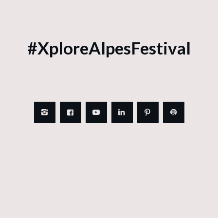
#XploreAlpesFestival