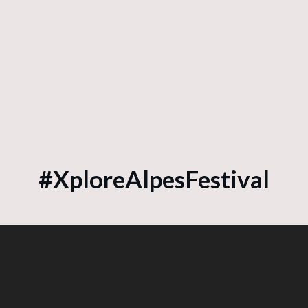
#XploreAlpesFestival